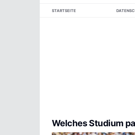
Skip
STARTSEITE
DATENSC
to
content
Welches Studium pa