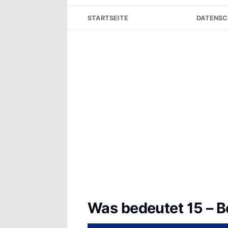
Skip
STARTSEITE
DATENSC
to
content
Was bedeutet 15 – B