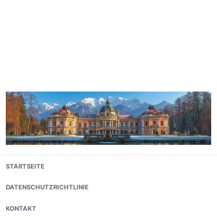
Skip
STARTSEITE
to
content
DATENSCHUTZRICHTLINIE
KONTAKT