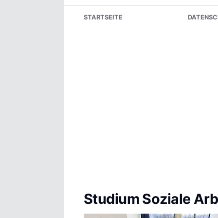
Skip
STARTSEITE
DATENSC
to
content
Studium Soziale Arbe