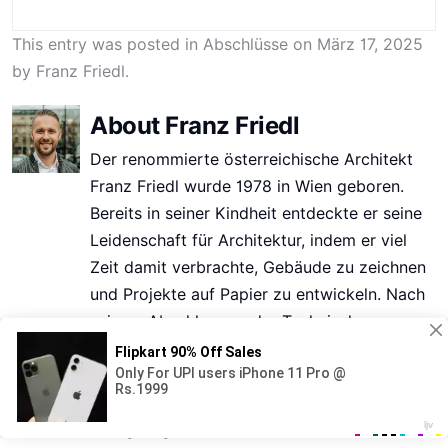
This entry was posted in
Abschlüsse
on
März 17, 2025
by
Franz Friedl
.
About Franz Friedl
Der renommierte österreichische Architekt
Franz Friedl wurde 1978 in Wien geboren.
Bereits in seiner Kindheit entdeckte er seine
Leidenschaft für Architektur, indem er viel
Zeit damit verbrachte, Gebäude zu zeichnen
und Projekte auf Papier zu entwickeln. Nach
seinem Abschluss an der Technischen
Universität Wien absolvierte Friedl Praktika in
führenden Architekturbüros in Europa. Er
erlangte Anerkennung für seinen
einzigartigen Ansatz, traditionelle