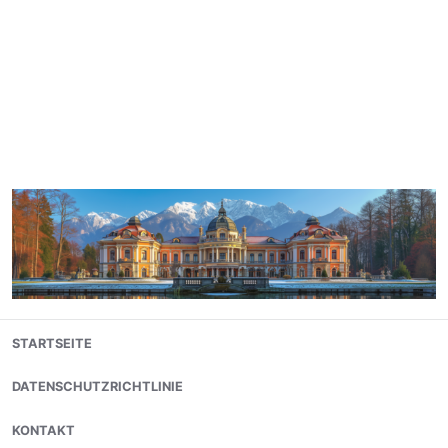
Skip
STARTSEITE
to
content
DATENSCHUTZRICHTLINIE
KONTAKT