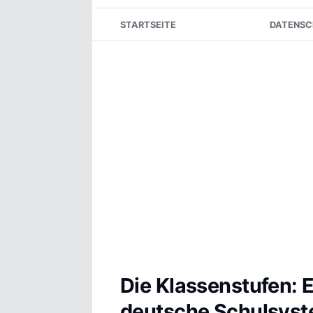
Skip
STARTSEITE
DATENSC
to
content
Die Klassenstufen: E
deutsche Schulsys