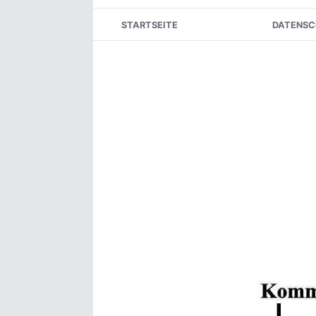
Skip
STARTSEITE
DATENSC
to
content