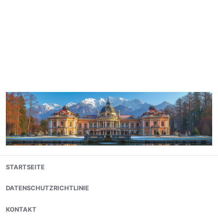
Skip
STARTSEITE
to
content
DATENSCHUTZRICHTLINIE
KONTAKT