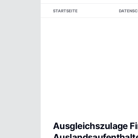
Skip
STARTSEITE
DATENSC
to
content
Ausgleichszulage Fi
Auslandsaufenthalt