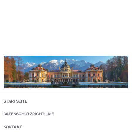
Skip
STARTSEITE
to
content
DATENSCHUTZRICHTLINIE
KONTAKT